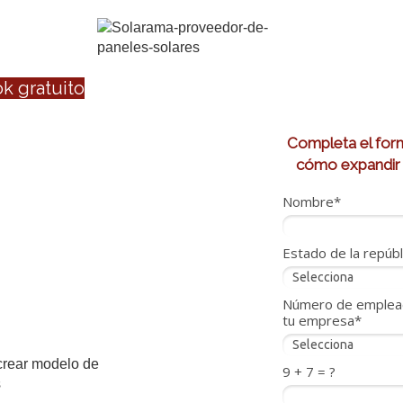
k gratuito
 de procesos en
Completa el formu
cómo expandir 
ión de paneles
Nombre*
lares
Estado de la repúbl
orar continuamente, a
ificación y eliminación de
Número de emplea
tu empresa*
s ineficientes.
9 + 7 = ?