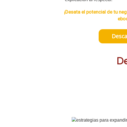
¡Desata el potencial de tu ne
eboo
Desca
De