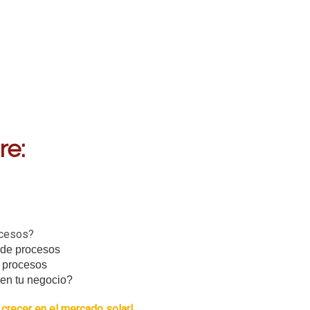
re:
ocesos?
 de procesos
e procesos
en tu negocio?
 crecer en el mercado solar!