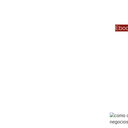
Eboo
Optimización
la instalac
so
Conoce como mej
través de la ident
proceso