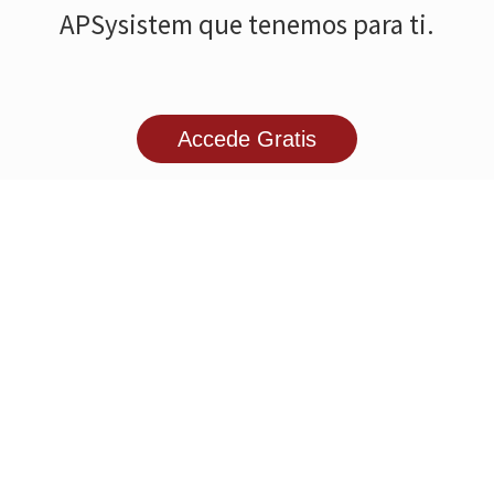
APSysistem que tenemos para ti.
Accede Gratis
¡Mantente actualizado
y a la vanguardia con lo
más innovador de
industria fotovoltaica!