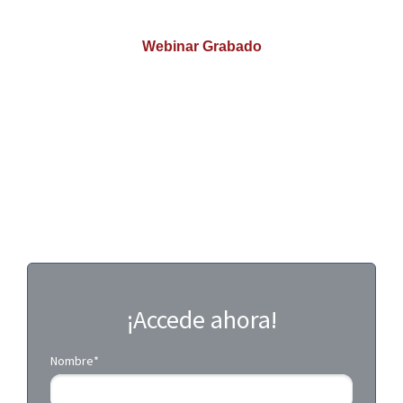
_
Webinar Grabado
_
Sistemas residenciales y
comerciales con
microinversores
¡Accede ahora!
Nombre*