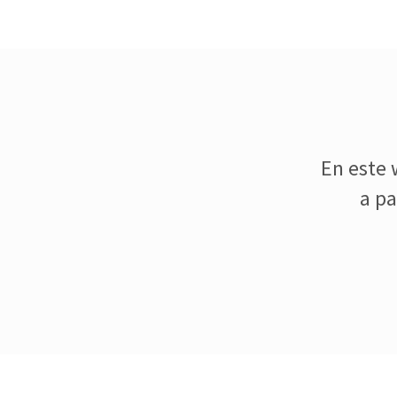
En este 
a pa