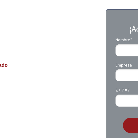
¡A
Nombre*
Empresa
ado
lar un
conectado
2 + 7 = ?
d