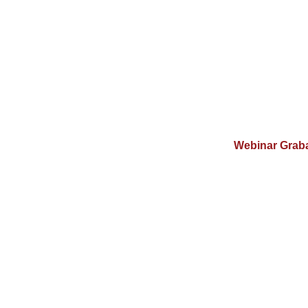
_
Webinar Grab
Cómo calcu
sistema inter
a la re