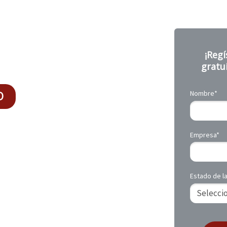
¡Regí
gratu
Nombre*
O
antes
Empresa*
n
Estado de la
ejores
la