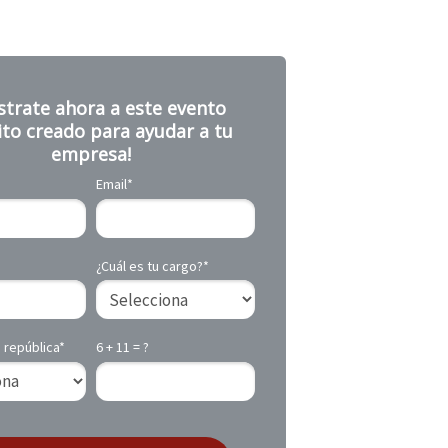
strate ahora a este evento
ito creado para ayudar a tu
empresa!
Email*
¿Cuál es tu cargo?*
 república*
6 + 11 = ?