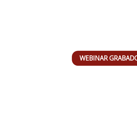
WEBINAR GRABAD
Aspectos import
para hacer u
levantamiento y m
prácticas para 