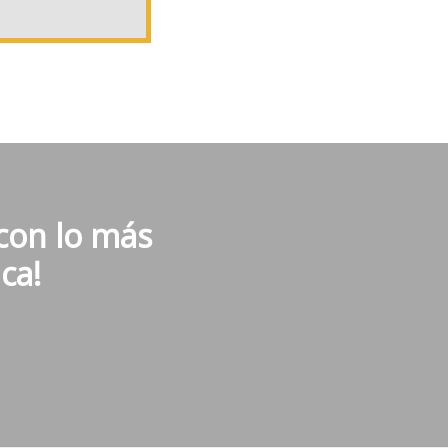
 con lo más
ca!