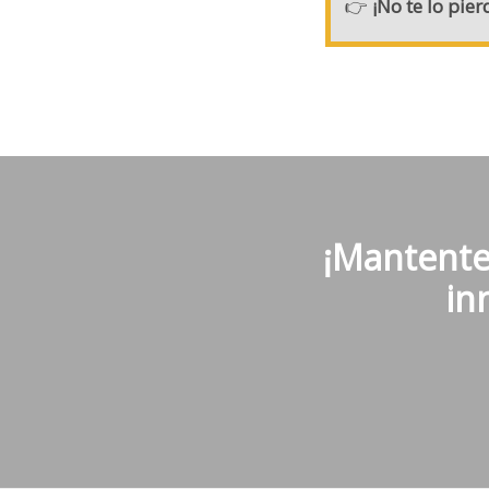
👉
¡No te lo pie
¡Mantente 
in