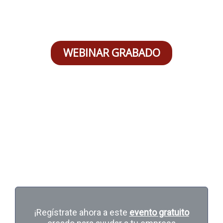
WEBINAR GRABADO
Mantenimiento y errores
comunes en un sistema
fotovoltaico
interconectado a la red
¡Regístrate ahora a este
evento gratuito